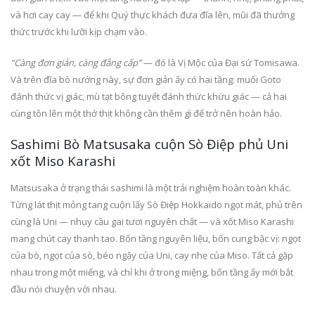
và hơi cay cay — để khi Quý thực khách đưa đĩa lên, mũi đã thưởng
thức trước khi lưỡi kịp chạm vào.
“Càng đơn giản, càng đẳng cấp”
— đó là Vị Mộc của Đại sứ Tomisawa.
Và trên đĩa bò nướng này, sự đơn giản ấy có hai tầng: muối Goto
đánh thức vị giác, mù tạt bông tuyết đánh thức khứu giác — cả hai
cùng tôn lên một thớ thịt không cần thêm gì để trở nên hoàn hảo.
Sashimi Bò Matsusaka cuộn Sò Điệp phủ Uni
xốt Miso Karashi
Matsusaka ở trạng thái sashimi là một trải nghiệm hoàn toàn khác.
Từng lát thịt mỏng tang cuộn lấy Sò Điệp Hokkaido ngọt mát, phủ trên
cùng là Uni — nhụy cầu gai tươi nguyên chất — và xốt Miso Karashi
mang chút cay thanh tao. Bốn tầng nguyên liệu, bốn cung bậc vị: ngọt
của bò, ngọt của sò, béo ngậy của Uni, cay nhẹ của Miso. Tất cả gặp
nhau trong một miếng, và chỉ khi ở trong miệng, bốn tầng ấy mới bắt
đầu nói chuyện với nhau.