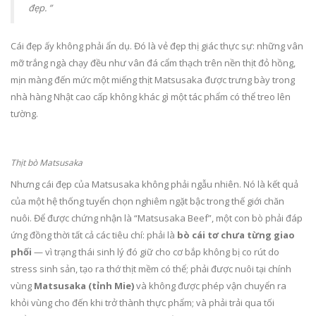
đẹp. ”
Cái đẹp ấy không phải ẩn dụ. Đó là vẻ đẹp thị giác thực sự: những vân
mỡ trắng ngà chạy đều như vân đá cẩm thạch trên nền thịt đỏ hồng,
mịn màng đến mức một miếng thịt Matsusaka được trưng bày trong
nhà hàng Nhật cao cấp không khác gì một tác phẩm có thể treo lên
tường.
Thịt bò Matsusaka
Nhưng cái đẹp của Matsusaka không phải ngẫu nhiên. Nó là kết quả
của một hệ thống tuyển chọn nghiêm ngặt bậc trong thế giới chăn
nuôi. Để được chứng nhận là “Matsusaka Beef”, một con bò phải đáp
ứng đồng thời tất cả các tiêu chí: phải là
bò cái tơ chưa từng giao
phối
— vì trạng thái sinh lý đó giữ cho cơ bắp không bị co rút do
stress sinh sản, tạo ra thớ thịt mềm có thể; phải được nuôi tại chính
vùng
Matsusaka (tỉnh Mie)
và không được phép vận chuyển ra
khỏi vùng cho đến khi trở thành thực phẩm; và phải trải qua tối