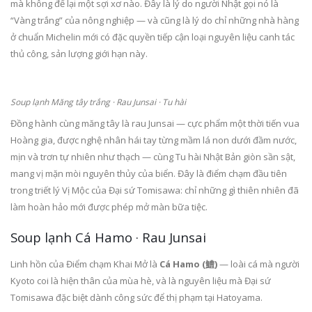
mà không để lại một sợi xơ nào. Đây là lý do người Nhật gọi nó là
“Vàng trắng” của nông nghiệp — và cũng là lý do chỉ những nhà hàng
ở chuẩn Michelin mới có đặc quyền tiếp cận loại nguyên liệu canh tác
thủ công, sản lượng giới hạn này.
Soup lạnh Măng tây trắng · Rau Junsai · Tu hài
Đồng hành cùng măng tây là rau Junsai — cực phẩm một thời tiến vua
Hoàng gia, được nghệ nhân hái tay từng mầm lá non dưới đầm nước,
mịn và trơn tự nhiên như thạch — cùng Tu hài Nhật Bản giòn sần sật,
mang vị mặn mòi nguyên thủy của biển. Đây là điểm chạm đầu tiên
trong triết lý Vị Mộc của Đại sứ Tomisawa: chỉ những gì thiên nhiên đã
làm hoàn hảo mới được phép mở màn bữa tiệc.
Soup lạnh Cá Hamo · Rau Junsai
Linh hồn của Điểm chạm Khai Mở là
Cá Hamo (鱧)
— loài cá mà người
Kyoto coi là hiện thân của mùa hè, và là nguyên liệu mà Đại sứ
Tomisawa đặc biệt dành công sức để thị phạm tại Hatoyama.