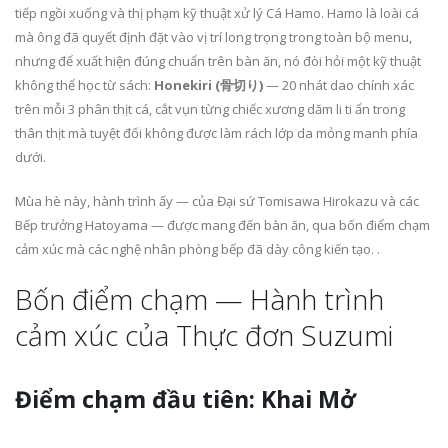
tiếp ngồi xuống và thị phạm kỹ thuật xử lý Cá Hamo. Hamo là loài cá
mà ông đã quyết định đặt vào vị trí long trọng trong toàn bộ menu,
nhưng để xuất hiện đúng chuẩn trên bàn ăn, nó đòi hỏi một kỹ thuật
không thể học từ sách:
Honekiri (骨切り)
— 20 nhát dao chính xác
trên mỗi 3 phân thịt cá, cắt vụn từng chiếc xương dăm li ti ẩn trong
thân thịt mà tuyệt đối không được làm rách lớp da mỏng manh phía
dưới.
Mùa hè này, hành trình ấy — của Đại sứ Tomisawa Hirokazu và các
Bếp trưởng Hatoyama — được mang đến bàn ăn, qua bốn điểm chạm
cảm xúc mà các nghệ nhân phòng bếp đã dày công kiến tạo. .
Bốn điểm chạm — Hành trình
cảm xúc của Thực đơn Suzumi
Điểm chạm đầu tiên: Khai Mở