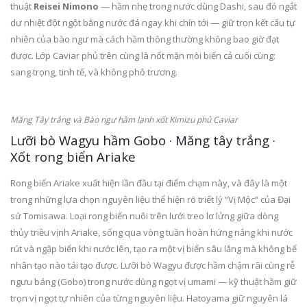
thuật
Reisei Nimono
— hầm nhẹ trong nước dùng Dashi, sau đó ngắt
dư nhiệt đột ngột bằng nước đá ngay khi chín tới — giữ trọn kết cấu tự
nhiên của bào ngư mà cách hầm thông thường không bao giờ đạt
được. Lớp Caviar phủ trên cùng là nốt mặn mòi biển cả cuối cùng:
sang trọng, tinh tế, và không phô trương.
Măng Tây trắng và Bào ngư hầm lạnh xốt Kimizu phủ Caviar
Lưỡi bò Wagyu hầm Gobo · Măng tây trắng ·
Xốt rong biển Ariake
Rong biển Ariake xuất hiện lần đầu tại điểm chạm này, và đây là một
trong những lựa chọn nguyên liệu thể hiện rõ triết lý “Vị Mộc” của Đại
sứ Tomisawa. Loại rong biển nuôi trên lưới treo lơ lửng giữa dòng
thủy triều vịnh Ariake, sống qua vòng tuần hoàn hứng nắng khi nước
rút và ngập biển khi nước lên, tạo ra một vị biển sâu lắng mà không bể
nhân tạo nào tái tạo được. Lưỡi bò Wagyu được hầm chậm rãi cùng rễ
ngưu báng (Gobo) trong nước dùng ngọt vị umami — kỹ thuật hầm giữ
trọn vị ngọt tự nhiên của từng nguyên liệu. Hatoyama giữ nguyên lá