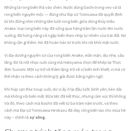
Những lá rong biển thả vào chén. Nước dùng Dashi trong veo và lá
rong biển nguyên mộc — đúng như Đại sứ Tomisawa đã quyết định
từ khi đứng nhìn những tấm lưới rong biển giữa dòng thủy triều
Ariake: loại rong biển này đã sống qua hàng trăm lần nước lên nước
xuống, đã hứng nắng và ngập biển theo nhịp tự nhiên của trái đất. Nó
không cần gì thêm. Nó đã hoàn hảo từ trước khi rời khỏi mặt nước.
Vị đại dương nguyên sơ của rong biển Ariake, mằn mặn, dịu nhẹ, sâu
lắng. Đó là nốt nhạc cuối cùng mà Hatoyama chọn để khép lại Thực
đơn Suzumi. Một sự trở về thầm lặng: trở về vị biển tinh khiết, vị mà cơ
thể nhận ra theo cách không lý giải được bằng ngôn ngữ.
Khi húp cạn thìa Soup cuối, dư vị ấy ở lại đầu lưỡi, bình yên, kéo dài
mà không vội biến mất. Bữa tiệc đã kết thúc, nhưng cảm xúc thì không.
Và đó, theo cách mà Bashō đã viết từ ba trăm năm trước, và theo
cách mà Đại sứ Tomisawa Hirokazu đã dày công kiến tạo cho mùa hè
này – chính là
sự sống
.