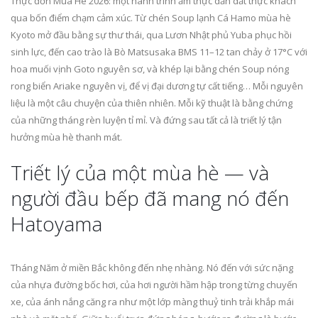
Thực đơn Mùa Hè 2026: một hành trình ẩm thực dẫn dắt thực khách
qua bốn điểm chạm cảm xúc. Từ chén Soup lạnh Cá Hamo mùa hè
Kyoto mở đầu bằng sự thư thái, qua Lươn Nhật phủ Yuba phục hồi
sinh lực, đến cao trào là Bò Matsusaka BMS 11–12 tan chảy ở 17°C với
hoa muối vịnh Goto nguyên sơ, và khép lại bằng chén Soup nóng
rong biển Ariake nguyên vị, để vị đại dương tự cất tiếng… Mỗi nguyên
liệu là một câu chuyện của thiên nhiên. Mỗi kỹ thuật là bằng chứng
của những tháng rèn luyện tỉ mỉ. Và đứng sau tất cả là triết lý tận
hưởng mùa hè thanh mát.
Triết lý của một mùa hè — và
người đầu bếp đã mang nó đến
Hatoyama
Tháng Năm ở miền Bắc không đến nhẹ nhàng. Nó đến với sức nặng
của nhựa đường bốc hơi, của hơi người hầm hập trong từng chuyến
xe, của ánh nắng căng ra như một lớp màng thuỷ tinh trải khắp mái