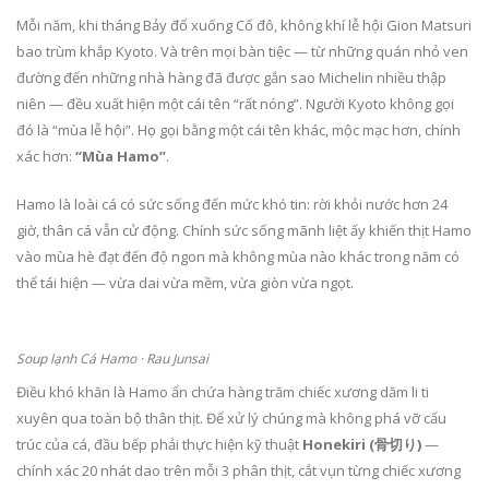
Mỗi năm, khi tháng Bảy đổ xuống Cố đô, không khí lễ hội Gion Matsuri
bao trùm khắp Kyoto. Và trên mọi bàn tiệc — từ những quán nhỏ ven
đường đến những nhà hàng đã được gắn sao Michelin nhiều thập
niên — đều xuất hiện một cái tên “rất nóng”. Người Kyoto không gọi
đó là “mùa lễ hội”. Họ gọi bằng một cái tên khác, mộc mạc hơn, chính
xác hơn:
“Mùa Hamo”
.
Hamo là loài cá có sức sống đến mức khó tin: rời khỏi nước hơn 24
giờ, thân cá vẫn cử động. Chính sức sống mãnh liệt ấy khiến thịt Hamo
vào mùa hè đạt đến độ ngon mà không mùa nào khác trong năm có
thể tái hiện — vừa dai vừa mềm, vừa giòn vừa ngọt.
Soup lạnh Cá Hamo · Rau Junsai
Điều khó khăn là Hamo ẩn chứa hàng trăm chiếc xương dăm li ti
xuyên qua toàn bộ thân thịt. Để xử lý chúng mà không phá vỡ cấu
trúc của cá, đầu bếp phải thực hiện kỹ thuật
Honekiri (骨切り)
—
chính xác 20 nhát dao trên mỗi 3 phân thịt, cắt vụn từng chiếc xương