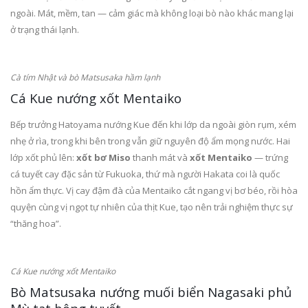
ngoài. Mát, mềm, tan — cảm giác mà không loại bò nào khác mang lại
ở trạng thái lạnh.
Cà tím Nhật và bò Matsusaka hầm lạnh
Cá Kue nướng xốt Mentaiko
Bếp trưởng Hatoyama nướng Kue đến khi lớp da ngoài giòn rụm, xém
nhẹ ở rìa, trong khi bên trong vẫn giữ nguyên độ ẩm mọng nước. Hai
lớp xốt phủ lên:
xốt bơ Miso
thanh mát và
xốt Mentaiko
— trứng
cá tuyết cay đặc sản từ Fukuoka, thứ mà người Hakata coi là quốc
hồn ẩm thực. Vị cay đậm đà của Mentaiko cắt ngang vị bơ béo, rồi hòa
quyện cùng vị ngọt tự nhiên của thịt Kue, tạo nên trải nghiệm thực sự
“thăng hoa”.
Cá Kue nướng xốt Mentaiko
Bò Matsusaka nướng muối biển Nagasaki phủ