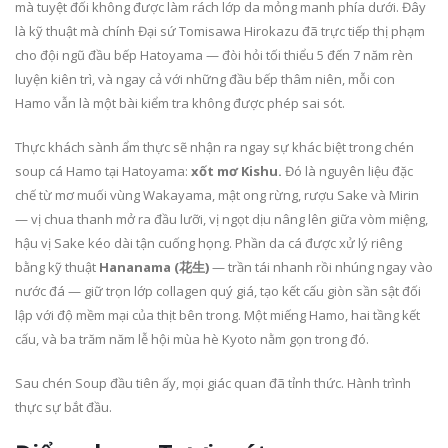
mà tuyệt đối không được làm rách lớp da mỏng manh phía dưới. Đây
là kỹ thuật mà chính Đại sứ Tomisawa Hirokazu đã trực tiếp thị phạm
cho đội ngũ đầu bếp Hatoyama — đòi hỏi tối thiểu 5 đến 7 năm rèn
luyện kiên trì, và ngay cả với những đầu bếp thâm niên, mỗi con
Hamo vẫn là một bài kiểm tra không được phép sai sót.
Thực khách sành ẩm thực sẽ nhận ra ngay sự khác biệt trong chén
soup cá Hamo tại Hatoyama:
xốt mơ Kishu.
Đó là nguyên liệu đặc
chế từ mơ muối vùng Wakayama, mật ong rừng, rượu Sake và Mirin
— vị chua thanh mở ra đầu lưỡi, vị ngọt dịu nâng lên giữa vòm miệng,
hậu vị Sake kéo dài tận cuống họng. Phần da cá được xử lý riêng
bằng kỹ thuật
Hananama (花生)
— trần tái nhanh rồi nhúng ngay vào
nước đá — giữ trọn lớp collagen quý giá, tạo kết cấu giòn sần sật đối
lập với độ mềm mại của thịt bên trong. Một miếng Hamo, hai tầng kết
cấu, và ba trăm năm lễ hội mùa hè Kyoto nằm gọn trong đó.
Sau chén Soup đầu tiên ấy, mọi giác quan đã tỉnh thức. Hành trình
thực sự bắt đầu.