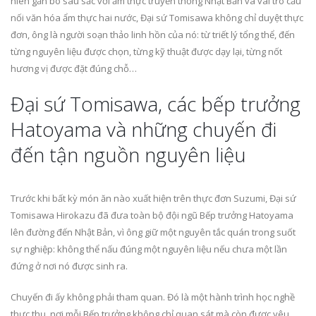
niên gắn bó sâu sắc với ẩm thực truyền thống Nhật Bản và vai trò cầu
nối văn hóa ẩm thực hai nước, Đại sứ Tomisawa không chỉ duyệt thực
đơn, ông là người soạn thảo linh hồn của nó: từ triết lý tổng thể, đến
từng nguyên liệu được chọn, từng kỹ thuật được dạy lại, từng nốt
hương vị được đặt đúng chỗ…
Đại sứ Tomisawa, các bếp trưởng
Hatoyama và những chuyến đi
đến tận nguồn nguyên liệu
Trước khi bất kỳ món ăn nào xuất hiện trên thực đơn Suzumi, Đại sứ
Tomisawa Hirokazu đã đưa toàn bộ đội ngũ Bếp trưởng Hatoyama
lên đường đến Nhật Bản, vì ông giữ một nguyên tắc quán trong suốt
sự nghiệp: không thể nấu đúng một nguyên liệu nếu chưa một lần
đứng ở nơi nó được sinh ra.
Chuyến đi ấy không phải tham quan. Đó là một hành trình học nghề
thực thụ, nơi mỗi Bếp trưởng không chỉ quan sát mà còn được yêu