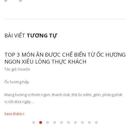
BÀI VIẾT
TƯƠNG TỰ
TOP 3 MÓN ĂN ĐƯỢC CHẾ BIẾN TỪ ỐC HƯƠNG
NGON XIÊU LÒNG THỰC KHÁCH
Tác giả:
hoachi
Ốc hương hấp
Mang hương vị thơm ngon, thanh mát, thịt ốc mềm, giòn, phảng phất
vị cốt dừa ngậy…
Xem thêm