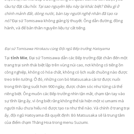
cầu tự đặt câu hỏi:
Tại sao nguyên liệu này lại khác biệt? Điều gì ở
chính mảnh đất, dòng nước, bàn tay người nghệ nhân đã tạo ra
nó?
Đại sứ Tomisawa không giảng lý thuyết. Ông dẫn đường, đồng
hành, và để bản thân nguyên liệu tự cất tiếng.
Đại sứ Tomisawa Hirokazu cùng Đội ngũ Bếp trưởng Hatoyama
Tại
tỉnh Mie
, Đại sứ Tomisawa dẫn các Bếp trưởng đặt chân đến một
trang trại sinh thái biệt lập trên vùng núi cao, nơi không có tiếng ồn
công nghiệp, không có hóa chất, không có lịch xuất chuồng nào được
treo trên tường. Ở đó, những con bò Matsusaka cái tơ được nuôi
trong tĩnh lặng suốt hơn 900 ngày, được chăm sóc như từng cá thể
riêng biệt. Ông muốn các Bếp trưởng nhìn tận mắt, chạm tận tay vào
sự tĩnh lặng ấy, vì ông biết rằng không thể tái hiện một vị umami mà
người nấu chưa hiểu nó được tạo ra như thế nào. Và chính ở trang trại
ấy, đội ngũ Hatoyama đã quyết định: Bò Matsusaka sẽ là trung tâm
của điểm chạm Thăng Hoa trong menu Suzumi.