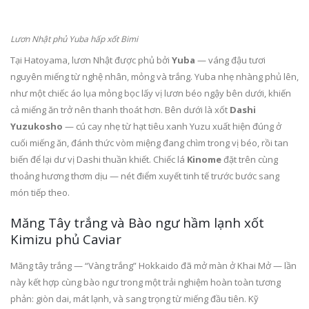
Lươn Nhật phủ Yuba hấp xốt Bimi
Tại Hatoyama, lươn Nhật được phủ bởi
Yuba
— váng đậu tươi
nguyên miếng từ nghệ nhân, mỏng và trắng. Yuba nhẹ nhàng phủ lên,
như một chiếc áo lụa mỏng bọc lấy vị lươn béo ngậy bên dưới, khiến
cả miếng ăn trở nên thanh thoát hơn. Bên dưới là xốt
Dashi
Yuzukosho
— cú cay nhẹ từ hạt tiêu xanh Yuzu xuất hiện đúng ở
cuối miếng ăn, đánh thức vòm miệng đang chìm trong vị béo, rồi tan
biến để lại dư vị Dashi thuần khiết. Chiếc lá
Kinome
đặt trên cùng
thoảng hương thơm dịu — nét điểm xuyết tinh tế trước bước sang
món tiếp theo.
Măng Tây trắng và Bào ngư hầm lạnh xốt
Kimizu phủ Caviar
Măng tây trắng — “Vàng trắng” Hokkaido đã mở màn ở Khai Mở — lần
này kết hợp cùng bào ngư trong một trải nghiệm hoàn toàn tương
phản: giòn dai, mát lạnh, và sang trọng từ miếng đầu tiên. Kỹ