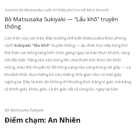
Sashimi bò Matsusaka cuộn Sò Điệp phủ Uni xốt Miso Karashi
Bò Matsusaka Sukiyaki — “Lẩu khô” truyền
thống
Cao trào của cao trào. Bếp trưởng chế biến Matsusaka theo phong
cách
Sukiyaki “lẩu khô”
truyền thống — áp chảo trực tiếp từng thớ
thịt thăn vai mỏng tang trên chảo gang ngay tại bàn thực khách, cùng
xốt đặc biệt. Tiếng xèo xèo bùng lên, mùi thơm bốc theo làn khói
mỏng, màu thịt chuyển từ đỏ hồng sang nâu vàng trong vài giây — và
khoảnh khắc đưa miếng bò vào miệng, thời gian như có một giây
ngừng lại. Đây là món ăn không chỉ thưởng thức bằng vị giác, mà bằng
cả thính giác, khứu giác, và thị giác, tất cả cùng lúc, ngay tại bàn.
Bò Matsusaka Sukiyaki
Điểm chạm: An Nhiên