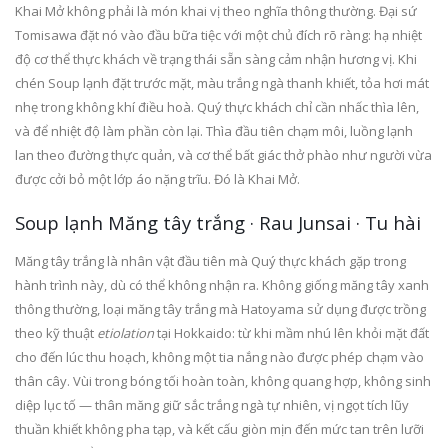
Khai Mở không phải là món khai vị theo nghĩa thông thường. Đại sứ
Tomisawa đặt nó vào đầu bữa tiệc với một chủ đích rõ ràng: hạ nhiệt
độ cơ thể thực khách về trạng thái sẵn sàng cảm nhận hương vị. Khi
chén Soup lạnh đặt trước mặt, màu trắng ngà thanh khiết, tỏa hơi mát
nhẹ trong không khí điều hoà. Quý thực khách chỉ cần nhấc thìa lên,
và để nhiệt độ làm phần còn lại. Thìa đầu tiên chạm môi, luồng lạnh
lan theo đường thực quản, và cơ thể bất giác thở phào như người vừa
được cởi bỏ một lớp áo nặng trĩu. Đó là Khai Mở.
Soup lạnh Măng tây trắng · Rau Junsai · Tu hài
Măng tây trắng là nhân vật đầu tiên mà Quý thực khách gặp trong
hành trình này, dù có thể không nhận ra. Không giống măng tây xanh
thông thường, loại măng tây trắng mà Hatoyama sử dụng được trồng
theo kỹ thuật
etiolation
tại Hokkaido: từ khi mầm nhú lên khỏi mặt đất
cho đến lúc thu hoạch, không một tia nắng nào được phép chạm vào
thân cây. Vùi trong bóng tối hoàn toàn, không quang hợp, không sinh
diệp lục tố — thân măng giữ sắc trắng ngà tự nhiên, vị ngọt tích lũy
thuần khiết không pha tạp, và kết cấu giòn mịn đến mức tan trên lưỡi