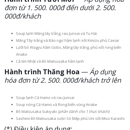
đơn từ
1. 500. 000đ đến dưới 2. 500.
000đ/khách
Soup lạnh Măng tây trắng, rau Junsai và Tu Hài
Măng Tây trắng và Bào ngư hầm lạnh xốt Kimizu phủ Caviar
Lưỡi bò Wagyu hầm Gobo, Măng tây trắng, phủ xốt rong biển
Ariake
Cà tím Nhật và Bò Matsusaka hầm lạnh
Hành trình Thăng Hoa
—
Áp dụng
hóa đơn từ 2. 500. 000đ/khách trở lên
Soup lạnh Cá Hamo và rau Junsai
Soup nóng Cá Hamo và Rong biển vùng Ariake
Bò Matsusaka Sukiyaki
(phần dành cho 1 thực khách)
Sashimi Bò Matsusaka cuộn Sò Điệp phủ Uni xốt Miso Karashi
(*) Điều kiện áp dụng: