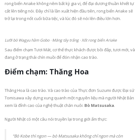
rong biển Ariake không nêm bất kỳ gia vị, để đại dương thuần khiết tự
cất lên tiếng nói. Đây chỉ là lần xuất hiện đầu tiên, rong biển Ariake sẽ
trở lại trong nốt cuối bữa tiệc, và lúc đó sẽ nói lên điều lớn hơn.
Lưỡi bò Wagyu hầm Gobo · Măng tây trắng · Xốt rong biển Ariake
Sau điểm chạm Tươi Mát, cơ thể thực khách được bồi đắp, tươi mới, và
đang ở trạng thái chín muồi để đón nhận cao trào.
Điểm chạm: Thăng Hoa
Thăng Hoa là cao trào. Và cao trào của Thực đơn Suzumi được Đại sứ
Tomisawa xây dựng xung quanh một nguyên liệu mà người Nhật Bản
xem là đỉnh cao của nghệ thuật chăn nuôi:
Bò Matsusaka
.
Người Nhật có một câu nói truyền lại trong giới ẩm thực:
“Bò Kobe thì ngon — bò Matsusaka không chỉ ngon mà còn