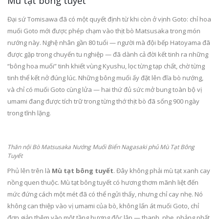
Mù tạt bông tuyết
Đại sứ Tomisawa đã có một quyết định từ khi còn ở vịnh Goto: chỉ hoa
muối Goto mới được phép chạm vào thịt bò Matsusaka trong món
nướng này. Nghệ nhân gần 80 tuổi — người mà đội bếp Hatoyama đã
được gặp trong chuyến tu nghiệp — đã dành cả đời kết tinh ra những
“bông hoa muối” tinh khiết vùng Kyushu, lọc từng tạp chất, chờ từng
tinh thể kết nở đúng lúc. Những bông muối ấy đặt lên đĩa bò nướng,
và chỉ có muối Goto cùng lửa — hai thứ đủ sức mở bung toàn bộ vị
umami đang được tích trữ trong từng thớ thịt bò đã sống 900 ngày
trong tĩnh lặng.
Thăn nội Bò Matsusaka Nướng Muối Biển Nagasaki phủ Mù Tạt Bông
Tuyết
Phủ lên trên là
Mù tạt bông tuyết
. Đây không phải mù tạt xanh cay
nồng quen thuộc. Mù tạt bông tuyết có hương thơm mãnh liệt đến
mức đứng cách một mét đã có thể ngửi thấy, nhưng chỉ cay nhẹ. Nó
không can thiệp vào vị umami của bò, không lấn át muối Goto, chỉ
đơn giản thêm vào một tầng hương độc lập — thanh, nhẹ, phảng phất,