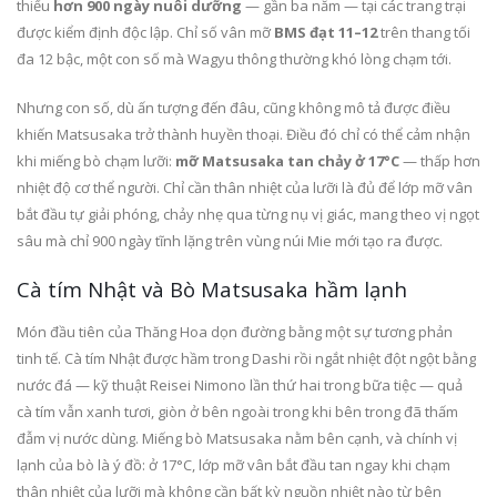
thiểu
hơn 900 ngày nuôi dưỡng
— gần ba năm — tại các trang trại
được kiểm định độc lập. Chỉ số vân mỡ
BMS đạt 11–12
trên thang tối
đa 12 bậc, một con số mà Wagyu thông thường khó lòng chạm tới.
Nhưng con số, dù ấn tượng đến đâu, cũng không mô tả được điều
khiến Matsusaka trở thành huyền thoại. Điều đó chỉ có thể cảm nhận
khi miếng bò chạm lưỡi:
mỡ Matsusaka tan chảy ở 17°C
— thấp hơn
nhiệt độ cơ thể người. Chỉ cần thân nhiệt của lưỡi là đủ để lớp mỡ vân
bắt đầu tự giải phóng, chảy nhẹ qua từng nụ vị giác, mang theo vị ngọt
sâu mà chỉ 900 ngày tĩnh lặng trên vùng núi Mie mới tạo ra được.
Cà tím Nhật và Bò Matsusaka hầm lạnh
Món đầu tiên của Thăng Hoa dọn đường bằng một sự tương phản
tinh tế. Cà tím Nhật được hầm trong Dashi rồi ngắt nhiệt đột ngột bằng
nước đá — kỹ thuật Reisei Nimono lần thứ hai trong bữa tiệc — quả
cà tím vẫn xanh tươi, giòn ở bên ngoài trong khi bên trong đã thấm
đẫm vị nước dùng. Miếng bò Matsusaka nằm bên cạnh, và chính vị
lạnh của bò là ý đồ: ở 17°C, lớp mỡ vân bắt đầu tan ngay khi chạm
thân nhiệt của lưỡi mà không cần bất kỳ nguồn nhiệt nào từ bên