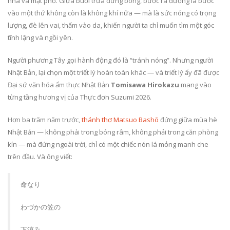
nhà và mặt phố. Giữa buổi trưa đứng bóng, bước ra đường là bước
vào một thứ không còn là không khí nữa — mà là sức nóng có trọng
lượng, đè lên vai, thấm vào da, khiến người ta chỉ muốn tìm một góc
tĩnh lặng và ngồi yên.
Người phương Tây gọi hành động đó là “tránh nóng”. Nhưng người
Nhật Bản, lại chọn một triết lý hoàn toàn khác — và triết lý ấy đã được
Đại sứ văn hóa ẩm thực Nhật Bản
Tomisawa Hirokazu
mang vào
từng tầng hương vị của Thực đơn Suzumi 2026.
Hơn ba trăm năm trước,
thánh thơ Matsuo Bashō
đứng giữa mùa hè
Nhật Bản — không phải trong bóng râm, không phải trong căn phòng
kín — mà đứng ngoài trời, chỉ có một chiếc nón lá mỏng manh che
trên đầu. Và ông viết:
命なり
わづかの笠の
下涼み