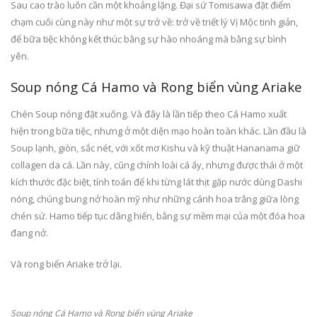
Sau cao trào luôn cần một khoảng lặng. Đại sứ Tomisawa đặt điểm
chạm cuối cùng này như một sự trở về: trở về triết lý Vị Mộc tinh giản,
để bữa tiệc không kết thúc bằng sự hào nhoáng mà bằng sự bình
yên.
Soup nóng Cá Hamo và Rong biển vùng Ariake
Chén Soup nóng đặt xuống. Và đây là lần tiếp theo Cá Hamo xuất
hiện trong bữa tiệc, nhưng ở một diện mạo hoàn toàn khác. Lần đầu là
Soup lạnh, giòn, sắc nét, với xốt mơ Kishu và kỹ thuật Hananama giữ
collagen da cá. Lần này, cũng chính loài cá ấy, nhưng được thái ở một
kích thước đặc biệt, tính toán để khi từng lát thịt gặp nước dùng Dashi
nóng, chúng bung nở hoàn mỹ như những cánh hoa trắng giữa lòng
chén sứ. Hamo tiếp tục dâng hiến, bằng sự mềm mại của một đóa hoa
đang nở.
Và rong biển Ariake trở lại.
Soup nóng Cá Hamo và Rong biển vùng Ariake