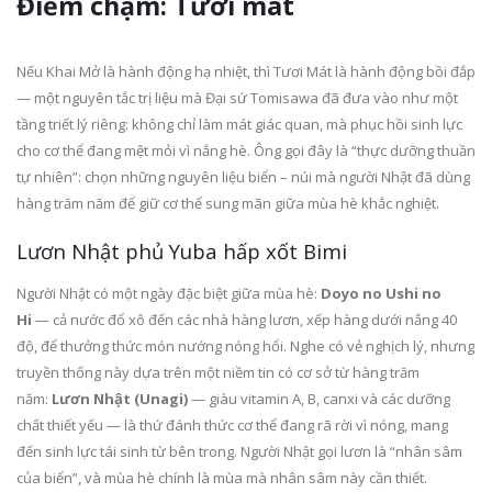
Điểm chạm: Tươi mát
Nếu Khai Mở là hành động hạ nhiệt, thì Tươi Mát là hành động bồi đắp
— một nguyên tắc trị liệu mà Đại sứ Tomisawa đã đưa vào như một
tầng triết lý riêng: không chỉ làm mát giác quan, mà phục hồi sinh lực
cho cơ thể đang mệt mỏi vì nắng hè. Ông gọi đây là “thực dưỡng thuần
tự nhiên”: chọn những nguyên liệu biển – núi mà người Nhật đã dùng
hàng trăm năm để giữ cơ thể sung mãn giữa mùa hè khắc nghiệt.
Lươn Nhật phủ Yuba hấp xốt Bimi
Người Nhật có một ngày đặc biệt giữa mùa hè:
Doyo no Ushi no
Hi
— cả nước đổ xô đến các nhà hàng lươn, xếp hàng dưới nắng 40
độ, để thưởng thức món nướng nóng hổi. Nghe có vẻ nghịch lý, nhưng
truyền thống này dựa trên một niềm tin có cơ sở từ hàng trăm
năm:
Lươn Nhật (Unagi)
— giàu vitamin A, B, canxi và các dưỡng
chất thiết yếu — là thứ đánh thức cơ thể đang rã rời vì nóng, mang
đến sinh lực tái sinh từ bên trong. Người Nhật gọi lươn là “nhân sâm
của biển”, và mùa hè chính là mùa mà nhân sâm này cần thiết.