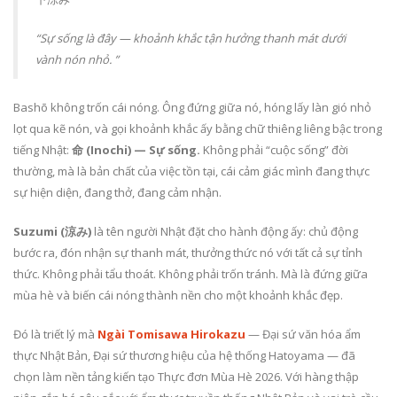
“Sự sống là đây — khoảnh khắc tận hưởng thanh mát dưới
vành nón nhỏ. ”
Bashō không trốn cái nóng. Ông đứng giữa nó, hóng lấy làn gió nhỏ
lọt qua kẽ nón, và gọi khoảnh khắc ấy bằng chữ thiêng liêng bậc trong
tiếng Nhật:
命 (Inochi) — Sự sống.
Không phải “cuộc sống” đời
thường, mà là bản chất của việc tồn tại, cái cảm giác mình đang thực
sự hiện diện, đang thở, đang cảm nhận.
Suzumi (涼み)
là tên người Nhật đặt cho hành động ấy: chủ động
bước ra, đón nhận sự thanh mát, thưởng thức nó với tất cả sự tỉnh
thức. Không phải tẩu thoát. Không phải trốn tránh. Mà là đứng giữa
mùa hè và biến cái nóng thành nền cho một khoảnh khắc đẹp.
Đó là triết lý mà
Ngài Tomisawa Hirokazu
— Đại sứ văn hóa ẩm
thực Nhật Bản, Đại sứ thương hiệu của hệ thống Hatoyama — đã
chọn làm nền tảng kiến tạo Thực đơn Mùa Hè 2026. Với hàng thập