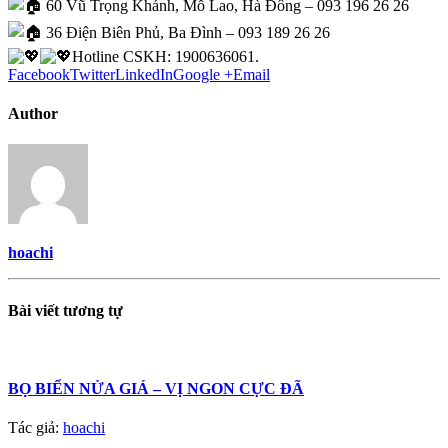
60 Vũ Trọng Khánh, Mỗ Lao, Hà Đông – 093 196 26 26
36 Điện Biên Phủ, Ba Đình – 093 189 26 26
Hotline CSKH: 1900636061.
Facebook
Twitter
LinkedIn
Google +
Email
Author
hoachi
Bài viết
tương tự
BỌ BIỂN NỬA GIÁ – VỊ NGON CỰC ĐÃ
Tác giả:
hoachi