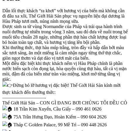
Dẫn lối thực khách “ra khơi” với hương vị của biển mà không cần
đi đâu xa xôi, Thế Giới Hải Sản phục vụ nguyên liệu đại dương là
Hàu Pháp tươi mới, núng nính mọng sữa.
Được sinh ra từ vùng Normandie của Pháp và trải qua hành trình
nuôi dưỡng tự nhiên trong vòng 3 năm, sau đó đưa về nuôi trong bể
muối tiêu chuẩn 28 ngày, những phần thịt hàu chất lượng được loại
bỏ hoàn toàn tạp chất, và hương vị tăng lên bội phần.
Khi thưởng thức, thịt hàu múp trắng, tròn đầy và hấp dẫn bởi màu
sắc tươi sáng, ăn một miếng là cảm nhận ngay từng thớ thịt chắc,
giòn ngọt thơm và dạt dào vị tươi mát của biển.
Một điều đặc biệt khi thực khách nếm vị Hàu Pháp chính là phần
nước biển sạch còn đọng lại, hòa quyện cùng thịt hàu, tất cả vị mặn
mòi, đậm đà của biển như tràn vào miệng, khơi mở từng tầng vị
giác.
Đừng bỏ lỡ hương vị đặc biệt! Thế Giới Hải Sản kính mời
thực khách đến thưởng thức:
—————————-
Thế Giới Hải Sản – CON GÌ ĐANG BƠI CHÚNG TÔI ĐỀU CÓ
18 Trần Kim Xuyến, Cầu Giấy – 090 461 0626
75A Trần Hưng Đạo, Hoàn Kiếm – 090 604 2626
Tháp C Golden Palace, 99 Mễ Trì – 090 448 2626