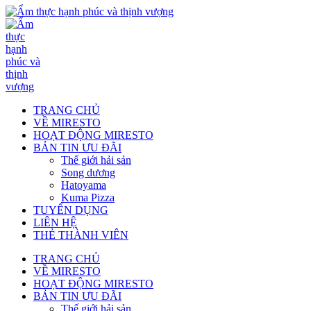
TRANG CHỦ
VỀ MIRESTO
HOẠT ĐỘNG MIRESTO
BẢN TIN ƯU ĐÃI
Thế giới hải sản
Song dương
Hatoyama
Kuma Pizza
TUYỂN DỤNG
LIÊN HỆ
THẺ THÀNH VIÊN
TRANG CHỦ
VỀ MIRESTO
HOẠT ĐỘNG MIRESTO
BẢN TIN ƯU ĐÃI
Thế giới hải sản