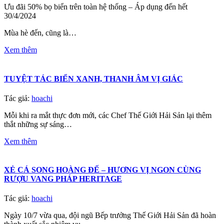
Ưu đãi 50% bọ biển trên toàn hệ thống – Áp dụng đến hết
30/4/2024
Mùa hè đến, cũng là…
Xem thêm
TUYỆT TÁC BIỂN XANH, THANH ÂM VỊ GIÁC
Tác giả:
hoachi
Mỗi khi ra mắt thực đơn mới, các Chef Thế Giới Hải Sản lại thêm
thắt những sự sáng…
Xem thêm
XẺ CÁ SONG HOÀNG ĐẾ – HƯƠNG VỊ NGON CÙNG
RƯỢU VANG PHÁP HERITAGE
Tác giả:
hoachi
Ngày 10/7 vừa qua, đội ngũ Bếp trưởng Thế Giới Hải Sản đã hoàn