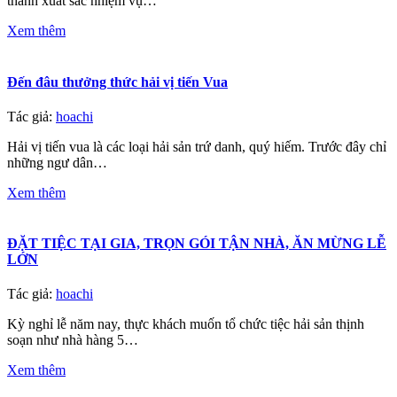
thành xuất sắc nhiệm vụ…
Xem thêm
Đến đâu thưởng thức hải vị tiến Vua
Tác giả:
hoachi
Hải vị tiến vua là các loại hải sản trứ danh, quý hiếm. Trước đây chỉ
những ngư dân…
Xem thêm
ĐẶT TIỆC TẠI GIA, TRỌN GÓI TẬN NHÀ, ĂN MỪNG LỄ
LỚN️
Tác giả:
hoachi
Kỳ nghỉ lễ năm nay, thực khách muốn tổ chức tiệc hải sản thịnh
soạn như nhà hàng 5…
Xem thêm