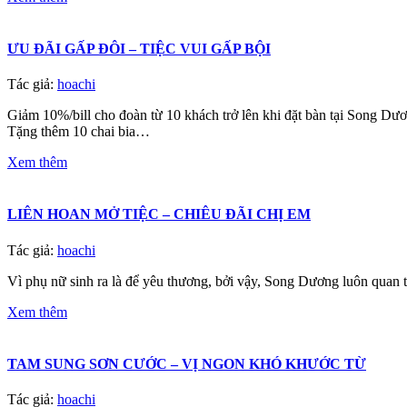
ƯU ĐÃI GẤP ĐÔI – TIỆC VUI GẤP BỘI️
Tác giả:
hoachi
Giảm 10%/bill cho đoàn từ 10 khách trở lên khi đặt bàn tại Song Dư
Tặng thêm 10 chai bia…
Xem thêm
LIÊN HOAN MỞ TIỆC – CHIÊU ĐÃI CHỊ EM
Tác giả:
hoachi
Vì phụ nữ sinh ra là để yêu thương, bởi vậy, Song Dương luôn qu
Xem thêm
TAM SUNG SƠN CƯỚC – VỊ NGON KHÓ KHƯỚC TỪ
Tác giả:
hoachi