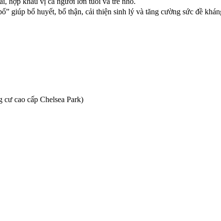
i, hợp khẩu vị cả người lớn tuổi và trẻ nhỏ.
ổ” giúp bổ huyết, bổ thận, cải thiện sinh lý và tăng cường sức đề khá
 cư cao cấp Chelsea Park)