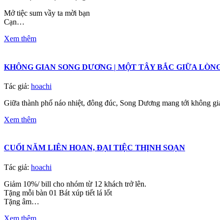
Mở tiệc sum vầy ta mời bạn
Cạn…
Xem thêm
KHÔNG GIAN SONG DƯƠNG | MỘT TÂY BẮC GIỮA LÒNG
Tác giả:
hoachi
Giữa thành phố náo nhiệt, đông đúc, Song Dương mang tới không 
Xem thêm
CUỐI NĂM LIÊN HOAN, ĐẠI TIỆC THỊNH SOẠN
Tác giả:
hoachi
Giảm 10%/ bill cho nhóm từ 12 khách trở lên.
Tặng mỗi bàn 01 Bát xúp tiết lá lốt
Tặng âm…
Xem thêm