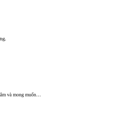
ơng.
an tâm và mong muốn…