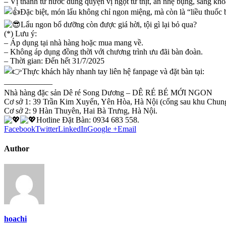
– Vị thanh từ nước dùng quyện vị ngọt từ thịt, ăn nhẹ bụng, sảng khoá
Đặc biệt, món lẩu không chỉ ngon miệng, mà còn là “liều thuốc b
Lẩu ngon bổ dưỡng còn được giá hời, tội gì lại bỏ qua?
(*) Lưu ý:
– Áp dụng tại nhà hàng hoặc mua mang về.
– Không áp dụng đồng thời với chương trình ưu đãi bàn đoàn.
– Thời gian: Đến hết 31/7/2025
Thực khách hãy nhanh tay liên hệ fanpage và đặt bàn tại:
——————
Nhà hàng đặc sản Dê ré Song Dương – DÊ RÉ BÉ MỚI NGON
Cơ sở 1: 39 Trần Kim Xuyến, Yên Hòa, Hà Nội (cổng sau khu Chung
Cơ sở 2: 9 Hàn Thuyên, Hai Bà Trưng, Hà Nội.
Hotline Đặt Bàn: 0934 683 558.
Facebook
Twitter
LinkedIn
Google +
Email
Author
hoachi