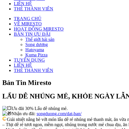
LIÊN HỆ
THẺ THÀNH VIÊN
TRANG CHỦ
VỀ MIRESTO
HOẠT ĐỘNG MIRESTO
BẢN TIN ƯU ĐÃI
Thế giới hải sản
Song dương
Hatoyama
Kuma Pizza
TUYỂN DỤNG
LIÊN HỆ
THẺ THÀNH VIÊN
Bản Tin Miresto
LẨU DÊ NHÚNG MẺ, KHỎE NGÀY LẪ
Ưu đãi 30% Lẩu dê nhúng mẻ.
Nhận ưu đãi:
songduong.com/dat-ban/
Giải nhiệt nắng hè với món lẩu dê ré nhúng mẻ thanh mát, ăn vừa 
– Thịt dê ré tươi ngon, mềm ngọt, nhúng trong nước mẻ chua dịu, ăn 