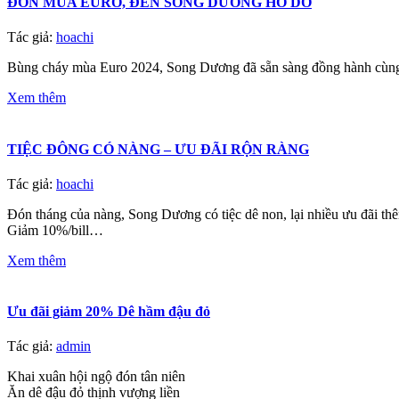
ĐÓN MÙA EURO, ĐẾN SONG DƯƠNG HÒ DÔ
Tác giả:
hoachi
Bùng cháy mùa Euro 2024, Song Dương đã sẵn sàng đồng hành cùng
Xem thêm
TIỆC ĐÔNG CÓ NÀNG – ƯU ĐÃI RỘN RÀNG️
Tác giả:
hoachi
Đón tháng của nàng, Song Dương có tiệc dê non, lại nhiều ưu đãi th
Giảm 10%/bill…
Xem thêm
Ưu đãi giảm 20% Dê hầm đậu đỏ
Tác giả:
admin
Khai xuân hội ngộ đón tân niên
Ăn dê đậu đỏ thịnh vượng liền