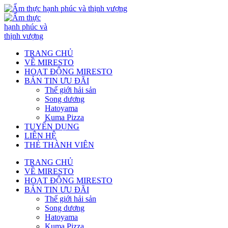
TRANG CHỦ
VỀ MIRESTO
HOẠT ĐỘNG MIRESTO
BẢN TIN ƯU ĐÃI
Thế giới hải sản
Song dương
Hatoyama
Kuma Pizza
TUYỂN DỤNG
LIÊN HỆ
THẺ THÀNH VIÊN
TRANG CHỦ
VỀ MIRESTO
HOẠT ĐỘNG MIRESTO
BẢN TIN ƯU ĐÃI
Thế giới hải sản
Song dương
Hatoyama
Kuma Pizza