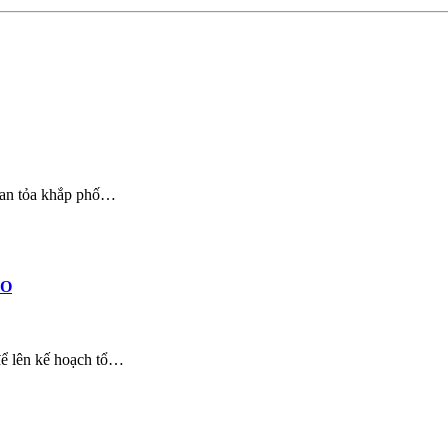
 lan tỏa khắp phố…
LO
để lên kế hoạch tổ…