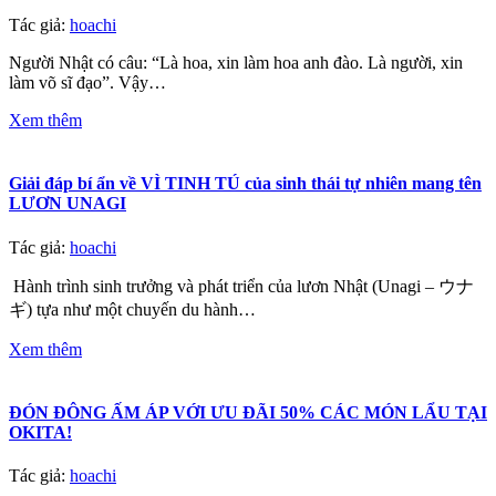
Tác giả:
hoachi
Người Nhật có câu: “Là hoa, xin làm hoa anh đào. Là người, xin
làm võ sĩ đạo”. Vậy…
Xem thêm
Giải đáp bí ẩn về VÌ TINH TÚ của sinh thái tự nhiên mang tên
LƯƠN UNAGI
Tác giả:
hoachi
Hành trình sinh trưởng và phát triển của lươn Nhật (Unagi – ウナ
ギ) tựa như một chuyến du hành…
Xem thêm
ĐÓN ĐÔNG ẤM ÁP VỚI ƯU ĐÃI 50% CÁC MÓN LẨU TẠI
OKITA!
Tác giả:
hoachi