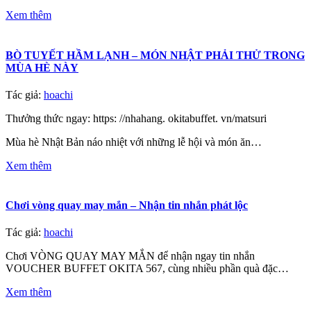
Xem thêm
BÒ TUYẾT HẦM LẠNH – MÓN NHẬT PHẢI THỬ TRONG
MÙA HÈ NÀY
Tác giả:
hoachi
Thưởng thức ngay: https: //nhahang. okitabuffet. vn/matsuri
Mùa hè Nhật Bản náo nhiệt với những lễ hội và món ăn…
Xem thêm
Chơi vòng quay may mắn – Nhận tin nhắn phát lộc
Tác giả:
hoachi
Chơi VÒNG QUAY MAY MẮN để nhận ngay tin nhắn
VOUCHER BUFFET OKITA 567, cùng nhiều phần quà đặc…
Xem thêm