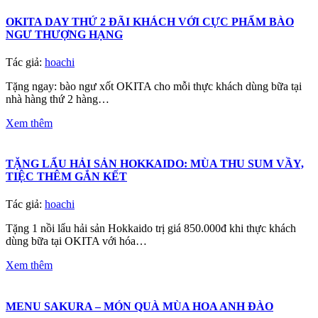
OKITA DAY THỨ 2 ĐÃI KHÁCH VỚI CỰC PHẨM BÀO
NGƯ THƯỢNG HẠNG
Tác giả:
hoachi
Tặng ngay: bào ngư xốt OKITA cho mỗi thực khách dùng bữa tại
nhà hàng thứ 2 hàng…
Xem thêm
TẶNG LẨU HẢI SẢN HOKKAIDO: MÙA THU SUM VẦY,
TIỆC THÊM GẮN KẾT
Tác giả:
hoachi
Tặng 1 nồi lẩu hải sản Hokkaido trị giá 850.000đ khi thực khách
dùng bữa tại OKITA với hóa…
Xem thêm
MENU SAKURA – MÓN QUÀ MÙA HOA ANH ĐÀO