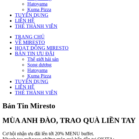
Hatoyama
Kuma Pizza
TUYỂN DỤNG
LIÊN HỆ
THẺ THÀNH VIÊN
TRANG CHỦ
VỀ MIRESTO
HOẠT ĐỘNG MIRESTO
BẢN TIN ƯU ĐÃI
Thế giới hải sản
Song dương
Hatoyama
Kuma Pizza
TUYỂN DỤNG
LIÊN HỆ
THẺ THÀNH VIÊN
Bản Tin Miresto
MÙA ANH ĐÀO, TRAO QUÀ LIỀN TAY
Cơ hội nhận ưu đãi lên tới 20% MENU buffet.