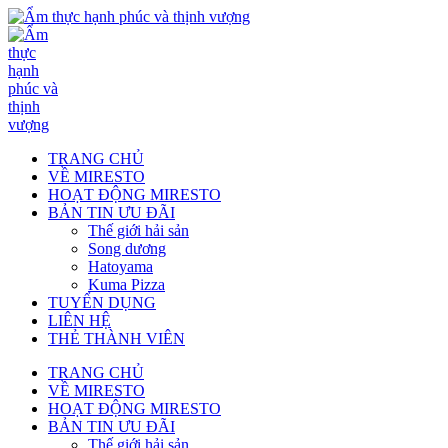
TRANG CHỦ
VỀ MIRESTO
HOẠT ĐỘNG MIRESTO
BẢN TIN ƯU ĐÃI
Thế giới hải sản
Song dương
Hatoyama
Kuma Pizza
TUYỂN DỤNG
LIÊN HỆ
THẺ THÀNH VIÊN
TRANG CHỦ
VỀ MIRESTO
HOẠT ĐỘNG MIRESTO
BẢN TIN ƯU ĐÃI
Thế giới hải sản