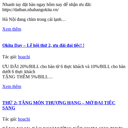
Nhanh tay đặt bàn ngay hôm nay để nhận ưu đãi:
https://datban.nhahangokita.vn/
Hà Nội đang chìm trong cái lạnh…
Xem thêm
Okita Day – Lễ hội thứ 2, ưu đãi đại tiệc! !
Tác giả:
hoachi
ƯU ĐÃI 20%/BILL cho bàn từ 6 thực khách và 10%/BILL cho bàn
dưới 6 thực khách
TẶNG THÊM 5%/BILL…
Xem thêm
THỨ 2: TẶNG MÓN THƯỢNG HẠNG – MỞ ĐẠI TIỆC
SANG
Tác giả:
hoachi