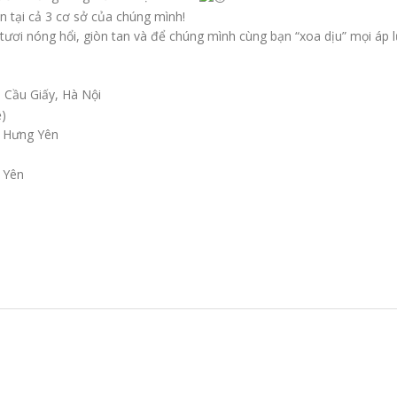
 tại cả 3 cơ sở của chúng mình!
ơi nóng hổi, giòn tan và để chúng mình cùng bạn “xoa dịu” mọi áp lự
 Cầu Giấy, Hà Nội
ề)
– Hưng Yên
 Yên