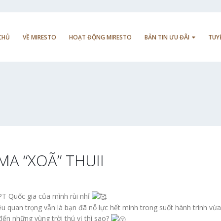
CHỦ
VỀ MIRESTO
HOẠT ĐỘNG MIRESTO
BẢN TIN ƯU ĐÃI
TUY
MA “XOÃ” THUII
HPT Quốc gia của mình rùi nhỉ
u quan trọng vẫn là bạn đã nỗ lực hết mình trong suốt hành trình vừa
ến những vùng trời thú vị thì sao?