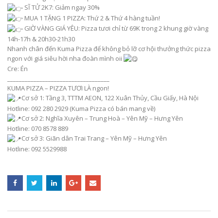
SĨ TỬ 2K7: Giảm ngay 30%
MUA 1 TẶNG 1 PIZZA: Thứ 2 & Thứ 4 hàng tuần!
GIỜ VÀNG GIÁ YÊU: Pizza tươi chỉ từ 69K trong 2 khung giờ vàng
14h-17h & 20h30-21h30
Nhanh chân đến Kuma Pizza để không bỏ lỡ cơ hội thưởng thức pizza
ngon với giá siêu hời nha đoàn mình oii
Cre: Én
___________________________________
KUMA PIZZA – PIZZA TƯƠI LÀ ngon!
Cơ sở 1: Tầng 3, TTTM AEON, 122 Xuân Thủy, Cầu Giấy, Hà Nội
Hotline: 092 280 2929 (Kuma Pizza có bán mang về)
Cơ sở 2: Nghĩa Xuyên – Trung Hoà – Yên Mỹ – Hưng Yên
Hotline: 070 8578 889
Cơ sở 3: Giãn dân Trai Trang – Yên Mỹ – Hưng Yên
Hotline: 092 5529988