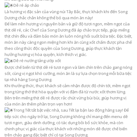
Dê ré áp chảo
Là hương vị đặc sản của vùng núi Tây Bắc, thực khách khi đến Song
Dương chắc chắn không thể bỏ qua món ăn này!
Để làm nên hương vị nguyên bản và giữ độ tươi ngon, mềm ngọt của
thịt dê ré, các Chef của Song Dương đã áp chảo trực tiếp, giúp miếng
thịt chín đều và đảm bảo món ăn luôn nóng hổi suốt bữa tiệc. Đặc biệt,
món ăn này càng ngon miệng hơn khi ăn cùng xốt chấm được pha chế
theo công thức độc quyền của Song Dương, giúp thực khách tận
hưởng hương vị hòa quyện, kích thích vị giác.
Dê ré nướng tảng ướp xốt
Được chế biến từ thịt dê ré tươi ngon và làm chín trên chảo gang nóng
sốt, cùng vị ngọt khó cưỡng, món ăn là sự lựa chọn trong mỗi bữa tiệc
tại nhà hàng Song Dương.
Khi thưởng thức, thực khách sẽ cảm nhận được độ chín tới, mềm ngọt
trong từng thớ thịt hòa quyện với vị đậm đà từ nước xốt thơm lừng.
Bên trên miếng thịt dê ré được rắc chút vừng bùi bùi, giúp hương vị
của món ăn thêm phần trọn vẹn hơn!
Trong Tết tất bật việc nhà, sau Tết lại bận lao động hăng say! Để
tiếp sức cho ngày trở lại, Song Dương không chỉ mang đến menu dê
tươi ngon, giàu dinh dưỡng, có tác dụng bồi bổ sức khỏe, mà còn
chinh phục vị giác của thực khách với những món dê được chế biến
trên chảo gang đặc biệt chỉ có tại Song Dương.