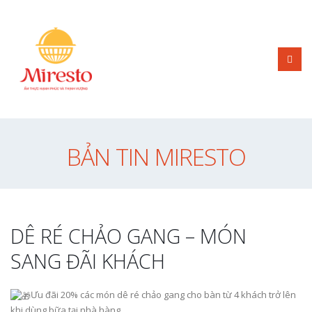
BẢN TIN MIRESTO
DÊ RÉ CHẢO GANG – MÓN
SANG ĐÃI KHÁCH
Ưu đãi 20% các món dê ré chảo gang cho bàn từ 4 khách trở lên
khi dùng bữa tại nhà hàng.