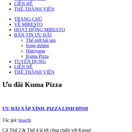
LIÊN HỆ
THẺ THÀNH VIÊN
TRANG CHỦ
VỀ MIRESTO
HOẠT ĐỘNG MIRESTO
BẢN TIN ƯU ĐÃI
Thế giới hải sản
Song dương
Hatoyama
Kuma Pizza
TUYỂN DỤNG
LIÊN HỆ
THẺ THÀNH VIÊN
Ưu đãi Kuma Pizza
ƯU ĐÃI XẬP XÌNH, PIZZA LINH ĐÌNH
Tác giả:
hoachi
Cứ Thứ 2 & Thứ 4 là tới công chiện với Kuma!