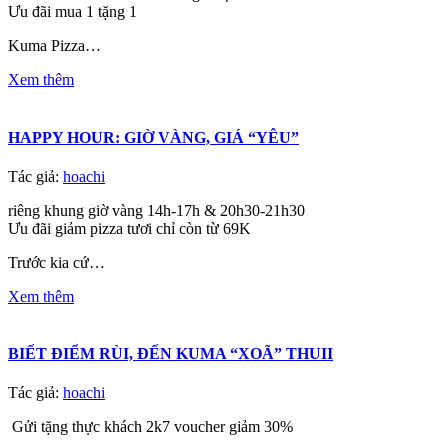
Ưu đãi mua 1 tặng 1
Kuma Pizza…
Xem thêm
HAPPY HOUR: GIỜ VÀNG, GIÁ “YÊU”
Tác giả:
hoachi
riêng khung giờ vàng 14h-17h & 20h30-21h30
Ưu đãi giảm pizza tươi chỉ còn từ 69K
Trước kia cứ…
Xem thêm
BIẾT ĐIỂM RÙI, ĐẾN KUMA “XOÃ” THUII
Tác giả:
hoachi
Gửi tặng thực khách 2k7 voucher giảm 30%