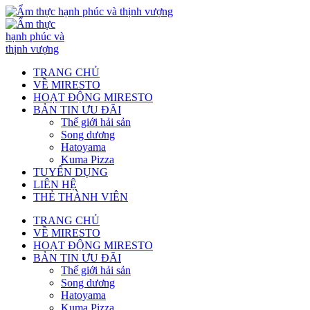
TRANG CHỦ
VỀ MIRESTO
HOẠT ĐỘNG MIRESTO
BẢN TIN ƯU ĐÃI
Thế giới hải sản
Song dương
Hatoyama
Kuma Pizza
TUYỂN DỤNG
LIÊN HỆ
THẺ THÀNH VIÊN
TRANG CHỦ
VỀ MIRESTO
HOẠT ĐỘNG MIRESTO
BẢN TIN ƯU ĐÃI
Thế giới hải sản
Song dương
Hatoyama
Kuma Pizza