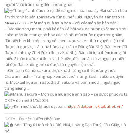
người Nhật trân trọng đến nhường nào.
Tháng 4 anh đào nở rộ, để nâng niu mùa hoa ấy, Đại sứ văn hóa
ẩm thực Nhật Bản Tomisawa cùng Chef Fuku Nguyễn đã sáng tạo ra
𝐌𝐞𝐧𝐮 𝐬𝐚𝐤𝐮𝐫𝐚 – một món quà mùa hoa – với các món ăn hấp dẫn:
– Đặc sắc trong menu phải kể đến Cá hồi sakura nướng xốt men rượu
sake: món ăn mang tinh hoa của cá hồi mùa xuân ngon trong năm,
đặc biệt hơn khi ướp trong xốt men rượu sake – thứ nguyên liệu chỉ
được sử dụng tại các nhà hàng cao cấp ở Đông Bắc Nhật Bản. Men đã
được chính tay Chef Fuku đem về từ Nhật Bản, rồi tự ủ thêm trong tối
thiểu 2 tuần trước khi đem ra chế biến, để món ăn có vị ngọt tự nhiên
rất độc đáo, không thể có được từ nguyên liệu khác
– Bên cạnh Cá hồi sakura, thực khách cũng có thể thưởng thức
Chawanmushi – Trứng hấp kèm xốt thơm lừng, Sushi sakura quyến
rũ, Mocktail hoa anh đào, thạch sakura và bánh mochi ngọt ngào
tráng miệng. ..
Menu sakura – Món quà mùa hoa anh đào – sẽ được phục vụ tại
OKITA đến hết 31/5/2024.
Kính mời thực khách đặt bàn:
https: //datban. okitabuffet. vn/
—————————
OKITA – Đại tiệc Buffet Nhật Bản
Add: Tầng 01 toà nhà UDIC, N04, Hoàng Đạo Thuý, Cầu Giấy, Hà
Nội