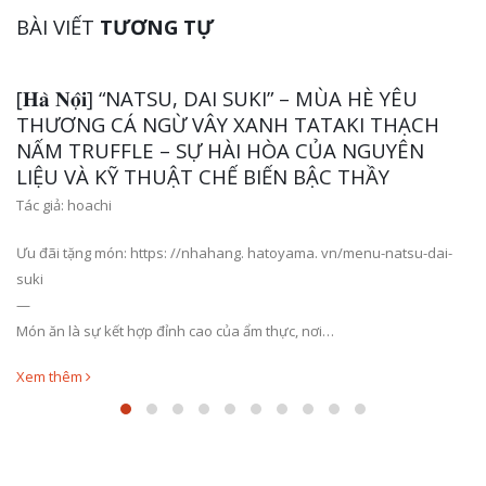
BÀI VIẾT
TƯƠNG TỰ
] “NATSU, DAI SUKI” – MÙA HÈ YÊU
NGỪ VÂY XANH TATAKI THẠCH
E – SỰ HÀI HÒA CỦA NGUYÊN
THUẬT CHẾ BIẾN BẬC THẦY
ttps: //nhahang. hatoyama. vn/menu-natsu-dai-
TIỆC SINH 
ợp đỉnh cao của ẩm thực, nơi…
6 NĂM NÂNG 
Tác giả:
hoachi
Ngày 10/10 vừa qua,
lần thứ 6 của Hat