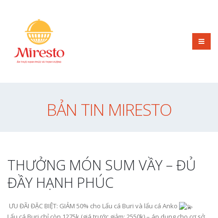
BẢN TIN MIRESTO
THƯỞNG MÓN SUM VẦY – ĐỦ
ĐẦY HẠNH PHÚC
ƯU ĐÃI ĐẶC BIỆT: GIẢM 50% cho Lẩu cá Buri và lẩu cá Anko
Lẩu cá Buri chỉ còn 1275k (giá trước giảm: 2550k) – áp dụng cho cơ sở