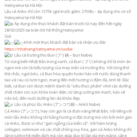
Hatoyama tại Hà Nội
Lẩu cá Anko chỉ còn 1375k (giá trước giảm: 2750k) – áp dụng cho cơ sở
Hatoyama tại Hà Nội
Áp dụng cho thực khách đặt bàn trước từ nay đến hết ngày
28/02/2025 tại toàn bộ hệ thống Hatoyama!
Giá
Kính mời thực khách đặt bàn và nhận ưu đãi:
https://nhahang.hatoyama.vn/uudai
Lẩu cá trường thọ Buri (ブリ鍋 – Buri Nabe)
Từ vùng biển Nhật Bản trong xanh, cá Buri ( ブリ) không chỉ là món ăn
ngon mà còn là biểu tượng của may mắn và trường thọ. Với từng thớ
thịt chắc, ngọt béo, cá Buri hòa quyện hoàn hảo với nước dùng thanh
tao và rau củ tươi ngon, mang đến một hương vị đậm đà, tinh tế. Đặc
biệt, cá Buri còn được mệnh danh là “siêu thực phẩm” nhờ các dưỡng
chất chăm sóc sức khỏe toàn diện, từ tăng cường tim mạch, bảo vệ
não bộ, đến nuôi dưỡng làn da khỏe đẹp.
Lẩu cá phúc lộc Anko (アンコウ鍋 – Ankō Nabe)
Cá Anko (アンコウ), hay còn gọi là cá đuôi vàng Nhật Bản, nổi tiếng với
món lẩu Anko không chỉ bằng hương vị đặc trưng mà còn bởi món gan
cá Anko, được ví như “gan ngỗng của biển cả”. Với hàm lượng
collagen, selenium và các chất chống oxy hóa, gan cá Anko không chỉ
tăng cường hệ miễn dịch mà còn giúp duy trì làn da mịn màng, căng