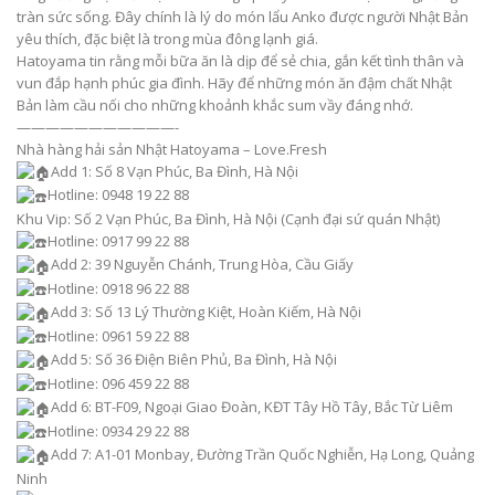
tràn sức sống. Đây chính là lý do món lẩu Anko được người Nhật Bản
yêu thích, đặc biệt là trong mùa đông lạnh giá.
Hatoyama tin rằng mỗi bữa ăn là dịp để sẻ chia, gắn kết tình thân và
vun đắp hạnh phúc gia đình. Hãy để những món ăn đậm chất Nhật
Bản làm cầu nối cho những khoảnh khắc sum vầy đáng nhớ.
———————————-
Nhà hàng hải sản Nhật Hatoyama – Love.Fresh
Add 1: Số 8 Vạn Phúc, Ba Đình, Hà Nội
Hotline: 0948 19 22 88
Khu Vip: Số 2 Vạn Phúc, Ba Đình, Hà Nội (Cạnh đại sứ quán Nhật)
Hotline: 0917 99 22 88
Add 2: 39 Nguyễn Chánh, Trung Hòa, Cầu Giấy
Hotline: 0918 96 22 88
Add 3: Số 13 Lý Thường Kiệt, Hoàn Kiếm, Hà Nội
Hotline: 0961 59 22 88
Add 5: Số 36 Điện Biên Phủ, Ba Đình, Hà Nội
Hotline: 096 459 22 88
Add 6: BT-F09, Ngoại Giao Đoàn, KĐT Tây Hồ Tây, Bắc Từ Liêm
Hotline: 0934 29 22 88
Add 7: A1-01 Monbay, Đường Trần Quốc Nghiễn, Hạ Long, Quảng
Ninh